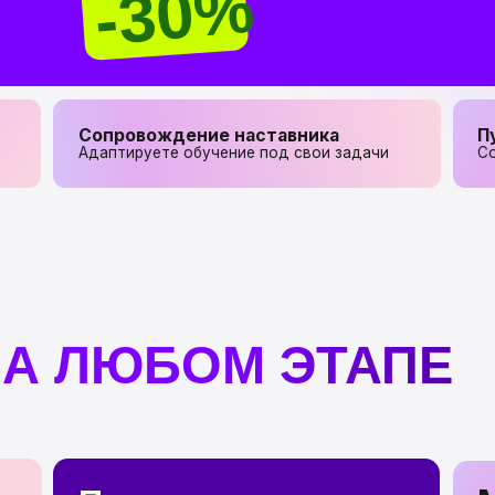
Сопровождение наставника
Путь в профе
Адаптируете обучение под свои задачи
Соберете эффект
 ЛЮБОМ ЭТАПЕ
Мечтае
Повышаете
о работ
уровень
Мечтаете работа
Хочется систематизировать свои знания
точки мира. Соб
и выйти на новый уровень. Получите
по современным
разборы своих работ от действующих