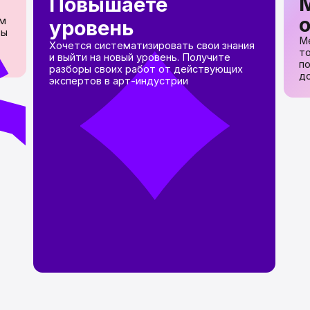
доступ к бирже 
экспертов в арт-индустрии
Страшно начинать с нуля? Непонятно
Или хотите уточнить детали?
Мы готовы помочь. Напишите нам