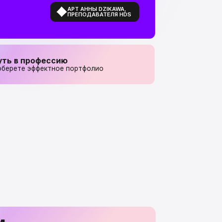
ссию
ное портфолио
те
е
ть удаленно из любой
ерете крутое портфолио
 стандартам и получите