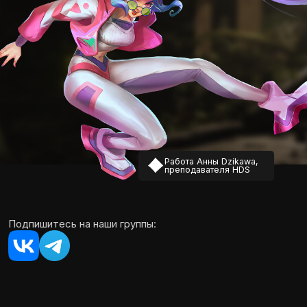
Сведения об организации
Политика конфиденциальности
Обработка файлов cookie
Договор оферты
Пользовательское соглашение
Общество с ограниченной ответственностью «ХОУМ ДИДЖИТАЛ СКУЛ»
ОГРН: 1247 700 708 496
Персональные данные физических лиц, включая фото- и видеоизображения,
используются на нашем сайте с согласия владельцев этих данных.
Для третьих лиц установлен запрет на любое использование персональных
данных, размещенных на нашем сайте.
Лицензия на осуществление образовательной деятельности
№ ЛО35−1298−77/1609 849,
выдана Министерством образования и науки города Москвы,
дата предоставления 10.12.2024
Все права защищены ©
HDS 2026