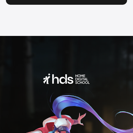
Подпишитесь на наши группы:
+7 901 468-10-87
Телефон
Адрес
129 626, г. Москва, проспект Мира,
д. 102, стр. 31, помещение 5Н/3
Overpaint@yandex.ru
Адрес электронной почты
для любых обращений, а также
для заявлений о нарушении
авторских и (или) смежных прав