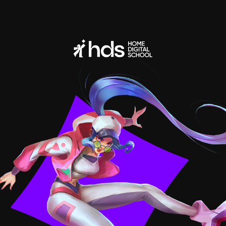
Адрес электронной почты
для любых обращений, а также
для заявлений о нарушении
авторских и (или) смежных прав
Сведения об организации
Политика конфиденциальности
Обработка файлов cookie
Договор оферты
Пользовательское соглашение
Общество с ограниченной ответственностью «ХОУМ ДИДЖИТАЛ СКУЛ»
ОГРН: 1247 700 708 496
Персональные данные физических лиц, включая фото- и видеоизображения,
используются на нашем сайте с согласия владельцев этих данных.
Для третьих лиц установлен запрет на любое использование персональных
данных, размещенных на нашем сайте.
Лицензия на осуществление образовательной деятельности
№ ЛО35−1298−77/1609 849,
выдана Министерством образования и науки города Москвы,
дата предоставления 10.12.2024