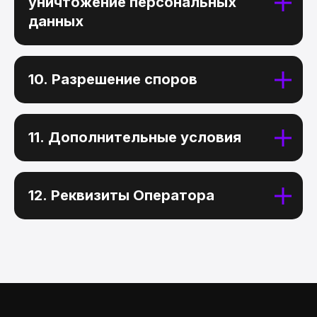
уничтожение персональных
данных
Работа Анны Dzikawa,
преподавателя HDS
10. Разрешение споров
Подпишитесь на наши группы:
11. Дополнительные условия
+7 901 468-10-87
Телефон
12. Реквизиты Оператора
Адрес
129 626, г. Москва, проспект Мира,
д. 102, стр. 31, помещение 5Н/3
Overpaint@yandex.ru